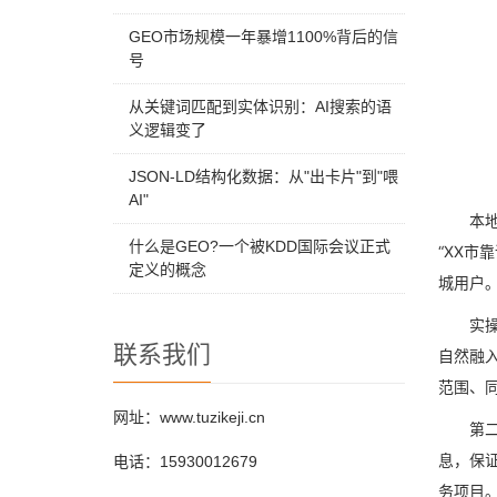
GEO市场规模一年暴增1100%背后的信
号
从关键词匹配到实体识别：AI搜索的语
义逻辑变了
JSON-LD结构化数据：从"出卡片"到"喂
AI"
本
什么是GEO?一个被KDD国际会议正式
“XX市
定义的概念
城用户
实
联系我们
自然融
范围、
网址：www.tuzikeji.cn
第
息，保证
电话：15930012679
务项目