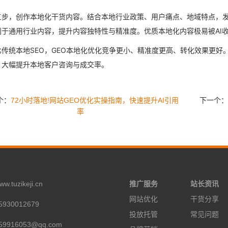
三步，创作本地化干货内容。结合本地行业政策、用户痛点、地域特点，
别于通用行业内容，提升内容独特性与精准度。优质本地化内容极易被AI
比传统本地SEO，GEO本地化优化竞争更小、精准度更高、转化效果更好。
，大幅提升本地客户咨询与成交率。
个：
72小时落地!网站GEO优化实操指南，快速提升AI引用
下一个：
率
tuzikeji.cn
推广服务
站长资讯
网站优化
干货分享
930012679
投放托管
常见问题
9916053@qq.com