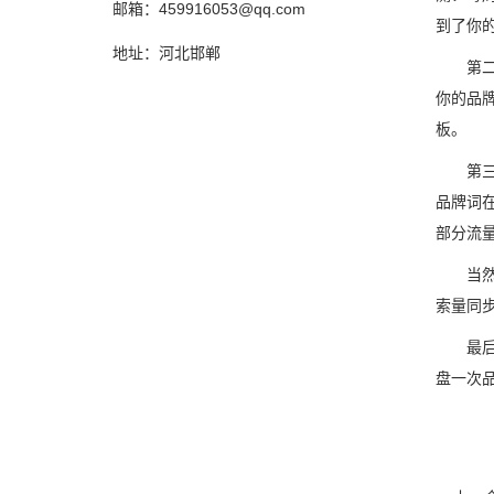
邮箱：459916053@qq.com
到了你的
地址：河北邯郸
第二
你的品
板。
第三
品牌词在
部分流
当
索量同步
最
盘一次