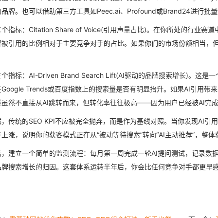
品牌。也可以借助第三方工具如Peec.ai、Profound或Brand24进行批
个指标：Citation Share of Voice(引用声量占比)。在你所处
牌被引用的比例相对于主要竞争对手的占比。如果你们的市场份额相当，但
个指标：AI-Driven Brand Search Lift(AI驱动的品牌搜索增长
Google Trends或百度指数上的搜索量是否有明显抬升。如果AI引
量虽然不直接从AI跳转而来，但转化率往往极高——因为用户已经被AI完
然，传统的SEO KPI不应被完全抛弃，而是作为基线对照。当你发现AI
上涨，说明你的获客模式正在从“被动等待搜索”转向“AI主动推荐”，整
后，建立一个简单的监测流程：每月第一周完成一轮AI提问测试，记录数据填
品牌搜索增长的归因。这套体系运转半年后，你会比任何竞争对手都更早