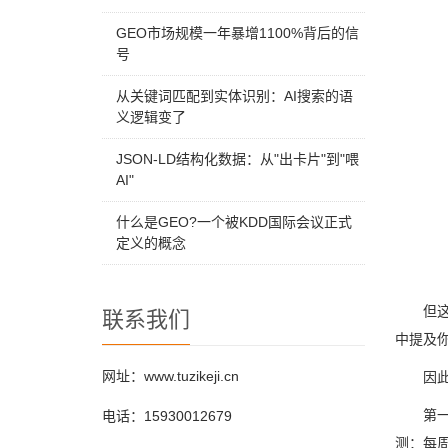
GEO市场规模一年暴增1100%背后的信
号
从关键词匹配到实体识别：AI搜索的语
义逻辑变了
JSON-LD结构化数据：从"出卡片"到"喂
AI"
什么是GEO?一个被KDD国际会议正式
定义的概念
但这
联系我们
中提及
网址：www.tuzikeji.cn
因此
第一
电话：15930012679
测：每周选