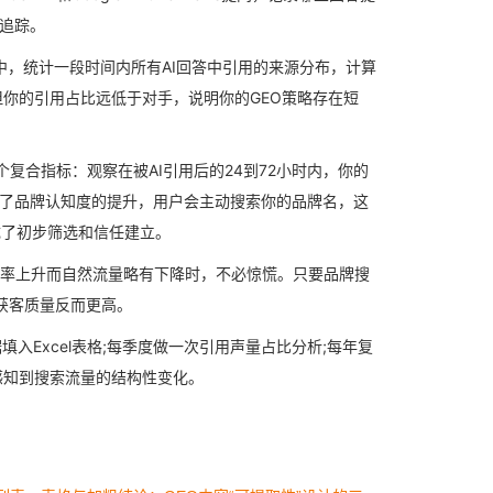
量追踪。
的行业赛道中，统计一段时间内所有AI回答中引用的来源分布，计算
你的引用占比远低于对手，说明你的GEO策略存在短
)。这是一个复合指标：观察在被AI引用后的24到72小时内，你的
用带来了品牌认知度的提升，用户会主动搜索你的品牌名，这
成了初步筛选和信任建立。
引用率上升而自然流量略有下降时，不必惊慌。只要品牌搜
体获客质量反而更高。
入Excel表格;每季度做一次引用声量占比分析;每年复
感知到搜索流量的结构性变化。