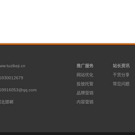
tuzikeji.cn
推广服务
站长资讯
网站优化
干货分享
930012679
投放托管
常见问题
9916053@qq.com
品牌营销
河北邯郸
内容营销