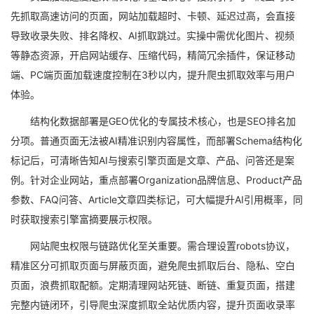
先抓取高速访问的页面，网站加载超时、卡顿、延迟过高，会直接
导致收录失败、排名降权、AI抓取跳过。实操中需优化图片、视频
等静态资源，开启网站缓存、压缩代码，精简冗余插件，保证移动
端、PC端页面加载速度控制在3秒以内，提升爬虫抓取效率与用户
体验。
结构化数据部署是GEO优化的专属技术核心，也是SEO排名加
分项。普通页面无法被AI精准识别内容属性，而部署Schema结构化
标记后，可清晰告知AI与搜索引擎页面是文章、产品、问答还是案
例。针对企业网站，重点部署Organization品牌信息、Product产品
参数、FAQ问答、Article文章四类标记，可大幅提升AI引用概率，同
时获取搜索引擎富摘要展示权限。
网站爬虫权限与链路优化至关重要。需合理设置robots协议，
精准区分可抓取页面与屏蔽页面，避免爬虫抓取后台、隐私、空白
页面，浪费抓取配额。定期清理网站死链、断链、重复页面，搭建
完整内链闭环，引导爬虫深度抓取全站优质内容，提升页面收录率