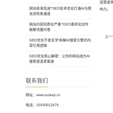
运营成
网站收录低迷?SEO技术优化打通AI与爬
响力。
虫双检索通道
网站内容同质化严重?GEO差异化创作
破解流量内卷
上一
GEO优化不是玄学!拆解AI搜索引擎的内
容引用逻辑
GEO优化核心解密：让你的网站成为AI
搜索首选答案源
联系我们
网址：www.tuzikeji.cn
电话：15930012679