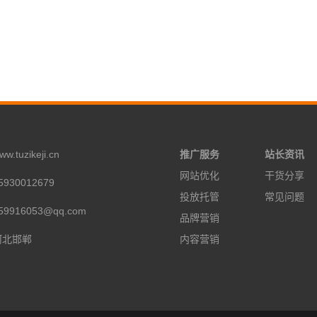
tuzikeji.cn
推广服务
站长资讯
网站优化
干货分享
930012679
投放托管
常见问题
9916053@qq.com
品牌营销
河北邯郸
内容营销