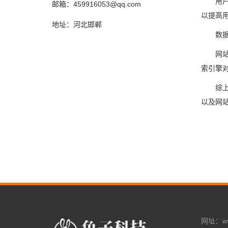
用
邮箱：459916053@qq.com
以提高
地址：河北邯郸
数
网
索引擎
综
以及网
网址：www.