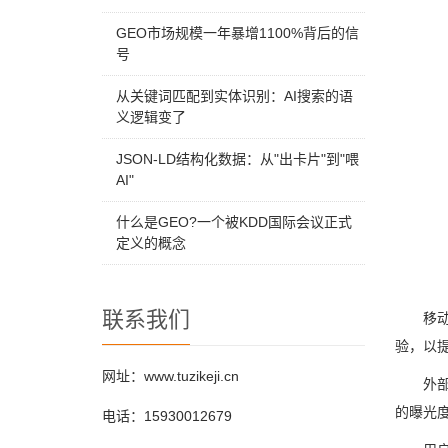
GEO市场规模一年暴增1100%背后的信
号
从关键词匹配到实体识别：AI搜索的语
义逻辑变了
JSON-LD结构化数据：从"出卡片"到"喂
AI"
什么是GEO?一个被KDD国际会议正式
定义的概念
联系我们
移
验，以
网址：www.tuzikeji.cn
外
的曝光
电话：15930012679