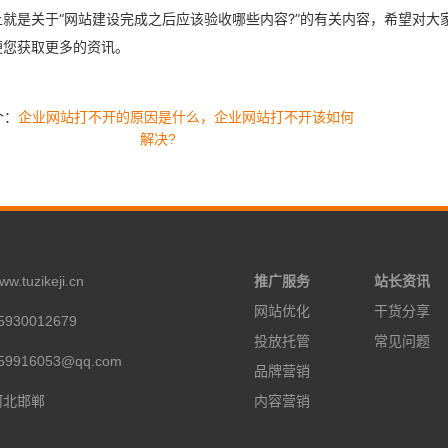
上就是关于“网站建设完成之后应该验收哪些内容?”的有关内容，希望对
便您获取更多的资讯。
个：
企业网站打不开的原因是什么，企业网站打不开该如何
解决?
tuzikeji.cn
推广服务
站长资讯
网站优化
干货分享
930012679
投放托管
常见问题
9916053@qq.com
品牌营销
河北邯郸
内容营销