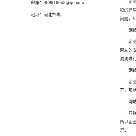
企
邮箱：459916053@qq.com
稿的还
地址：河北邯郸
问题，
网
企
网站的
漏洞进
网
企
开，那
网
互
所以企
况。