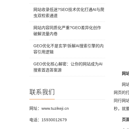
网站收录低迷?SEO技术优化打通AI与爬
虫双检索通道
网站内容同质化严重?GEO差异化创作
破解流量内卷
GEO优化不是玄学!拆解AI搜索引擎的内
容引用逻辑
GEO优化核心解密：让你的网站成为AI
搜索首选答案源
网
网
联系我们
网页的
同行网
网址：www.tuzikeji.cn
秒，就
页
电话：15930012679